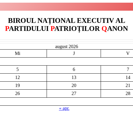
BIROUL NAȚIONAL EXECUTIV AL
IOSIF DOHI
P
ARTIDULUI
P
ATRIOȚILOR
Q
ANON
NICULAI PASCALE
CORINA MIHALI
SECRETAR GENERAL
VICEPREȘEDINTE
TREZORIER
august 2026
Mi
J
V
5
6
7
12
13
14
19
20
21
26
27
28
« apr.