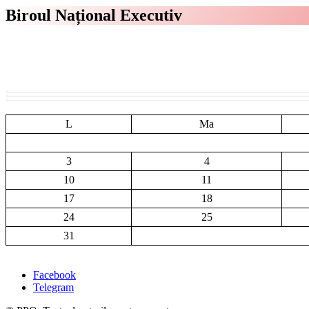
Biroul Național Executiv
IULIANA SABOU
GHEORGHE FRĂȚILĂ
ANTON RĂȚOIU
PREȘEDINTE
VICEPREȘEDINTE
VICEPREȘEDINTE
L
Ma
3
4
10
11
17
18
24
25
31
Facebook
Telegram