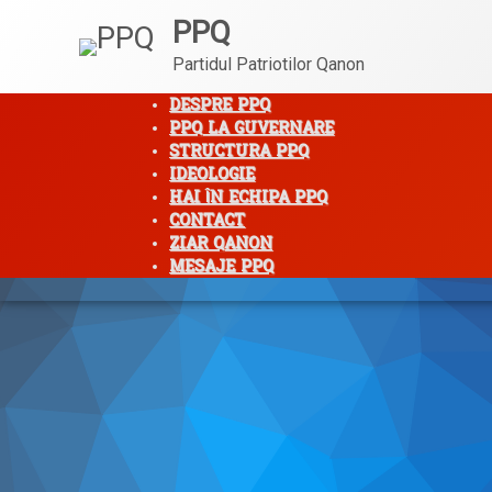
PPQ
Partidul Patriotilor Qanon
DESPRE PPQ
PPQ LA GUVERNARE
STRUCTURA PPQ
IDEOLOGIE
HAI ÎN ECHIPA PPQ
CONTACT
ZIAR QANON
MESAJE PPQ