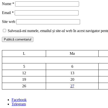
Nume
*
Email
*
Site web
Salvează-mi numele, emailul și site-ul web în acest navigator pent
L
Ma
5
6
12
13
19
20
26
27
Facebook
Telegram