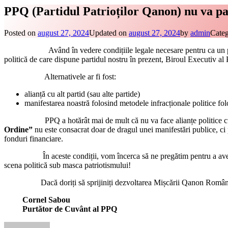
PPQ (Partidul Patrioților Qanon) nu va par
Posted on
august 27, 2024
Updated on
august 27, 2024
by
admin
Categ
Având în vedere condițiile legale necesare pentru ca un partid poli
politică de care dispune partidul nostru în prezent, Biroul Executiv a
Alternativele ar fi fost:
alianță cu alt partid (sau alte partide)
manifestarea noastră folosind metodele infracționale politice folo
PPQ a hotărât mai de mult că nu va face alianțe politice cu sclav
Ordine”
nu este consacrat doar de dragul unei manifestări publice, ci
fonduri financiare.
În aceste condiții, vom încerca să ne pregătim pentru a avea posi
scena politică sub masca patriotismului!
Dacă doriți să sprijiniți dezvoltarea Mișcării Qanon România sau
Cornel Sabou
Purtător de Cuvânt al PPQ