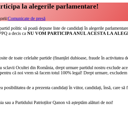
ticipa la alegerile parlamentare!
orii:
Comunicate de presă
tic să poată depune liste de candidați în alegerile parlamentare de l
l PPQ a decis ca
NU VOM PARTICIPA ANUL ACESTA LA ALE
site de toate celelalte partide (finanțări dubioase, fraude în activitatea 
ii Ocultei din România, drept urmare partidul nostru exclude aceas
 pentru că noi vrem să facem totul 100% legal! Drept urmare, excludem ș
bilitatea de a prezenta candidați în viitor, candidați, însă, care
 a Partidului Patrioților Qanon vă așteptăm alături de noi!